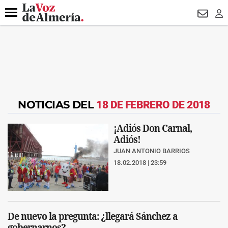
DESTACADO
VOTO FEMENINO
ORGULLO VERA
TRIBUNA
Menú
NEWSL
LO
NOTICIAS DEL
18 DE FEBRERO DE 2018
¡Adiós Don Carnal,
Adiós!
JUAN ANTONIO BARRIOS
18.02.2018 | 23:59
De nuevo la pregunta: ¿llegará Sánchez a
gobernarnos?