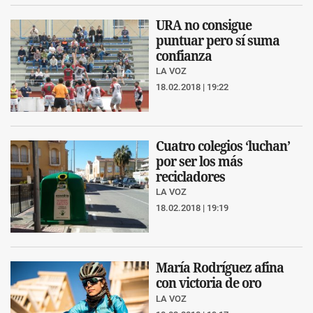
URA no consigue
puntuar pero sí suma
confianza
LA VOZ
18.02.2018 | 19:22
Cuatro colegios ‘luchan’
por ser los más
recicladores
LA VOZ
18.02.2018 | 19:19
María Rodríguez afina
con victoria de oro
LA VOZ