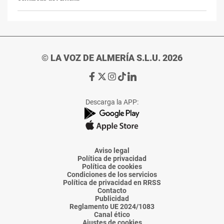
© LA VOZ DE ALMERÍA S.L.U. 2026
Ir
Ir
Ir
Ir
Ir
a
a
a
a
a
Facebook
X
Instagram
TikTok
Linkedin
Descarga la APP:
de
de
de
de
de
La
La
La
La
La
Voz
Voz
Voz
Voz
Voz
de
de
de
de
de
Almería
Almería
Almería
Almería
Almería
Aviso legal
Política de privacidad
Política de cookies
Condiciones de los servicios
Política de privacidad en RRSS
Contacto
Publicidad
Reglamento UE 2024/1083
Canal ético
Ajustes de cookies