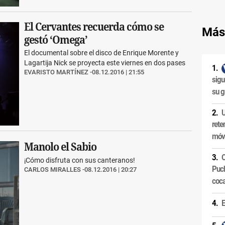
El Cervantes recuerda cómo se
Más
gestó ‘Omega’
El documental sobre el disco de Enrique Morente y
Lagartija Nick se proyecta este viernes en dos pases
EVARISTO MARTÍNEZ
08.12.2016 | 21:55
sigu
su g
U
rete
móvi
Manolo el Sabio
O
¡Cómo disfruta con sus canteranos!
Puch
CARLOS MIRALLES
08.12.2016 | 20:27
coca
E