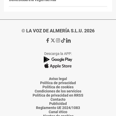
© LA VOZ DE ALMERÍA S.L.U. 2026
Ir
Ir
Ir
Ir
Ir
a
a
a
a
a
Facebook
X
Instagram
TikTok
Linkedin
Descarga la APP:
de
de
de
de
de
La
La
La
La
La
Voz
Voz
Voz
Voz
Voz
de
de
de
de
de
Almería
Almería
Almería
Almería
Almería
Aviso legal
Política de privacidad
Política de cookies
Condiciones de los servicios
Política de privacidad en RRSS
Contacto
Publicidad
Reglamento UE 2024/1083
Canal ético
Ajustes de cookies