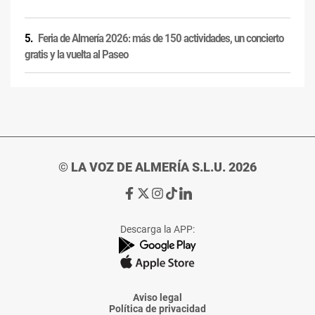
Feria de Almería 2026: más de 150 actividades, un concierto
gratis y la vuelta al Paseo
© LA VOZ DE ALMERÍA S.L.U. 2026
Ir
Ir
Ir
Ir
Ir
a
a
a
a
a
Facebook
X
Instagram
TikTok
Linkedin
Descarga la APP:
de
de
de
de
de
La
La
La
La
La
Voz
Voz
Voz
Voz
Voz
de
de
de
de
de
Almería
Almería
Almería
Almería
Almería
Aviso legal
Política de privacidad