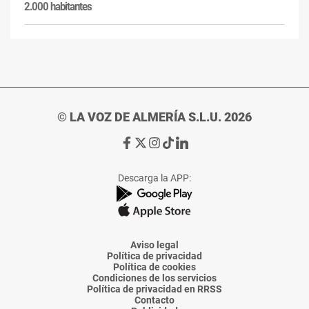
2.000 habitantes
© LA VOZ DE ALMERÍA S.L.U. 2026
Ir
Ir
Ir
Ir
Ir
a
a
a
a
a
Facebook
X
Instagram
TikTok
Linkedin
Descarga la APP:
de
de
de
de
de
La
La
La
La
La
Voz
Voz
Voz
Voz
Voz
de
de
de
de
de
Almería
Almería
Almería
Almería
Almería
Aviso legal
Política de privacidad
Política de cookies
Condiciones de los servicios
Política de privacidad en RRSS
Contacto