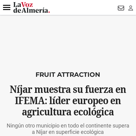
DESTACADO
VOTO FEMENINO
ORGULLO VERA
TRIBUNA
Menú
NEWSL
LO
FRUIT ATTRACTION
Níjar muestra su fuerza en
IFEMA: líder europeo en
agricultura ecológica
Ningún otro municipio en todo el continente supera
a Níjar en superficie ecológica