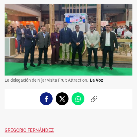
La delegación de Níjar visita Fruit Attraction.
La Voz
Facebook
Twitter
Whatsapp
Copiar
enlace
GREGORIO FERNÁNDEZ