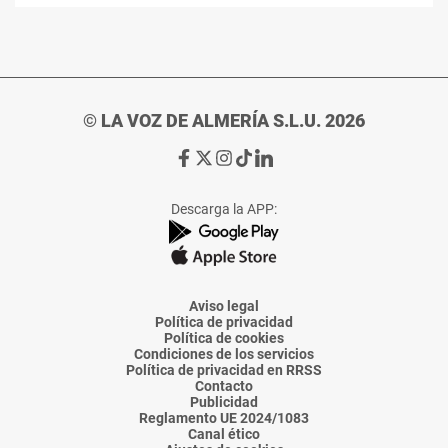
© LA VOZ DE ALMERÍA S.L.U. 2026
Ir
Ir
Ir
Ir
Ir
a
a
a
a
a
Facebook
X
Instagram
TikTok
Linkedin
Descarga la APP:
de
de
de
de
de
La
La
La
La
La
Voz
Voz
Voz
Voz
Voz
de
de
de
de
de
Almería
Almería
Almería
Almería
Almería
Aviso legal
Política de privacidad
Política de cookies
Condiciones de los servicios
Política de privacidad en RRSS
Contacto
Publicidad
Reglamento UE 2024/1083
Canal ético