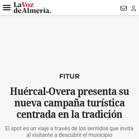
DESTACADO
ROBOS
PREGÓN BISBAL
CONDENADOS
Menú
NEWSL
LO
FITUR
Huércal-Overa presenta su
nueva campaña turística
centrada en la tradición
El spot es un viaje a través de los sentidos que invita
al visitante a descubrir el municipio