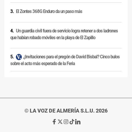
El Zontes 368G Enduro da un paso más
Un guardia civil fuera de servicio logra retener a dos ladrones
que habían robado móviles en la playa de El Zapillo
¿Invitaciones para el pregón de David Bisbal? Cinco bulos
sobre el acto más esperado de la Feria
© LA VOZ DE ALMERÍA S.L.U. 2026
Ir
Ir
Ir
Ir
Ir
a
a
a
a
a