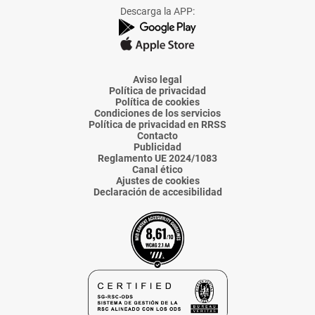
Facebook
X
Instagram
TikTok
Linkedin
Descarga la APP:
de
de
de
de
de
La
La
La
La
La
Voz
Voz
Voz
Voz
Voz
de
de
de
de
de
Almería
Almería
Almería
Almería
Almería
Aviso legal
Política de privacidad
Política de cookies
Condiciones de los servicios
Política de privacidad en RRSS
Contacto
Publicidad
Reglamento UE 2024/1083
Canal ético
Ajustes de cookies
Declaración de accesibilidad