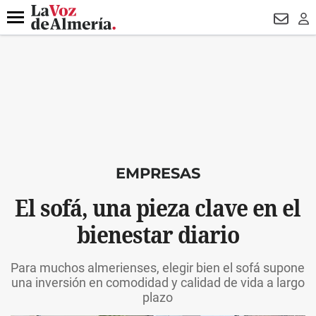
DESTACADO
OPERACIÓN PUCHE
PREGÓN BISBAL
800.
Menú
NEWSL
LO
EMPRESAS
El sofá, una pieza clave en el
bienestar diario
Para muchos almerienses, elegir bien el sofá supone
una inversión en comodidad y calidad de vida a largo
plazo