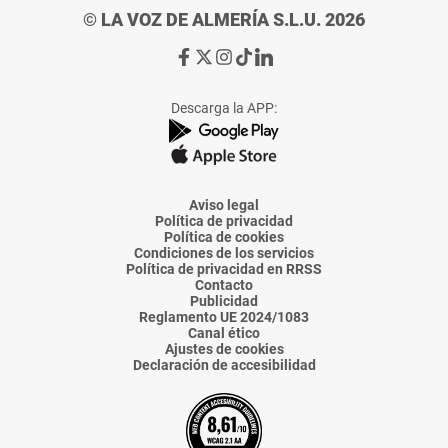
© LA VOZ DE ALMERÍA S.L.U. 2026
Ir
Ir
Ir
Ir
Ir
a
a
a
a
a
Facebook
X
Instagram
TikTok
Linkedin
Descarga la APP:
de
de
de
de
de
La
La
La
La
La
Voz
Voz
Voz
Voz
Voz
de
de
de
de
de
Almería
Almería
Almería
Almería
Almería
Aviso legal
Política de privacidad
Política de cookies
Condiciones de los servicios
Política de privacidad en RRSS
Contacto
Publicidad
Reglamento UE 2024/1083
Canal ético
Ajustes de cookies
Declaración de accesibilidad