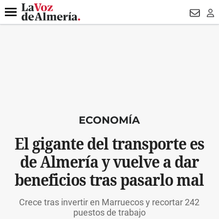
DESTACADO
VOTO FEMENINO
ORGULLO VERA
TRIBUNA
Menú
NEWSL
LO
ECONOMÍA
El gigante del transporte es
de Almería y vuelve a dar
beneficios tras pasarlo mal
Crece tras invertir en Marruecos y recortar 242
puestos de trabajo