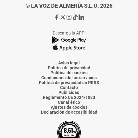
© LA VOZ DE ALMERÍA S.L.U. 2026
Ir
Ir
Ir
Ir
Ir
a
a
a
a
a
Facebook
X
Instagram
TikTok
Linkedin
Descarga la APP:
de
de
de
de
de
La
La
La
La
La
Voz
Voz
Voz
Voz
Voz
de
de
de
de
de
Almería
Almería
Almería
Almería
Almería
Aviso legal
Política de privacidad
Política de cookies
Condiciones de los servicios
Política de privacidad en RRSS
Contacto
Publicidad
Reglamento UE 2024/1083
Canal ético
Ajustes de cookies
Declaración de accesibilidad