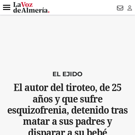
DESTACADO
OPERACIÓN PUCHE
PREGÓN BISBAL
800.
Menú
NEWSL
LO
EL EJIDO
El autor del tiroteo, de 25
años y que sufre
esquizofrenia, detenido tras
matar a sus padres y
disparar a su bebé