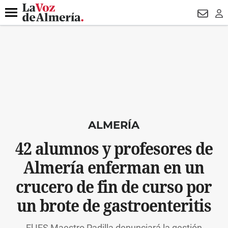
DESTACADO
ROBOS
PREGÓN BISBAL
CONDENADOS
Menú
NEWSL
LO
ALMERÍA
42 alumnos y profesores de
Almería enferman en un
crucero de fin de curso por
un brote de gastroenteritis
El IES Maestro Padilla denunciará la gestión