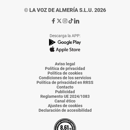
© LA VOZ DE ALMERÍA S.L.U. 2026
Ir
Ir
Ir
Ir
Ir
a
a
a
a
a
Facebook
X
Instagram
TikTok
Linkedin
Descarga la APP:
de
de
de
de
de
La
La
La
La
La
Voz
Voz
Voz
Voz
Voz
de
de
de
de
de
Almería
Almería
Almería
Almería
Almería
Aviso legal
Política de privacidad
Política de cookies
Condiciones de los servicios
Política de privacidad en RRSS
Contacto
Publicidad
Reglamento UE 2024/1083
Canal ético
Ajustes de cookies
Declaración de accesibilidad