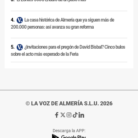
La casa histórica de Almería que ya siguen más de
200.000 personas: así avanza su gran reforma
¿Invitaciones para el pregón de David Bisbal? Cinco bulos
sobre el acto más esperado de la Feria
© LA VOZ DE ALMERÍA S.L.U. 2026
Ir
Ir
Ir
Ir
Ir
a
a
a
a
a
Facebook
X
Instagram
TikTok
Linkedin
Descarga la APP:
de
de
de
de
de