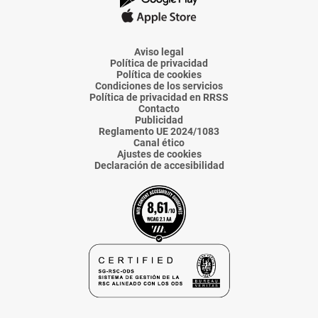
La
La
La
La
La
Voz
Voz
Voz
Voz
Voz
de
de
de
de
de
Almería
Almería
Almería
Almería
Almería
Aviso legal
Política de privacidad
Política de cookies
Condiciones de los servicios
Política de privacidad en RRSS
Contacto
Publicidad
Reglamento UE 2024/1083
Canal ético
Ajustes de cookies
Declaración de accesibilidad