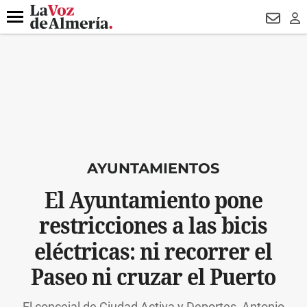
DESTACADO
ROBOS
PREGÓN BISBAL
CONDENADOS
Menú
NEWSL
LO
AYUNTAMIENTOS
El Ayuntamiento pone
restricciones a las bicis
eléctricas: ni recorrer el
Paseo ni cruzar el Puerto
El concejal de Ciudad Activa y Deportes, Antonio