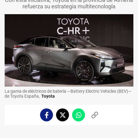
refuerza su estrategia multitecnología
La gama de eléctricos de batería —Battery Electric Vehicles (BEV)—
de Toyota España,
Toyota
Facebook
Twitter
Whatsapp
Copiar
enlace