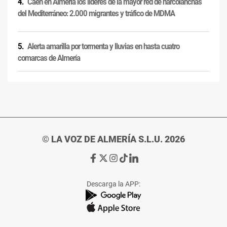
Caen en Almería los líderes de la mayor red de narcolanchas
del Mediterráneo: 2.000 migrantes y tráfico de MDMA
Alerta amarilla por tormenta y lluvias en hasta cuatro
comarcas de Almería
© LA VOZ DE ALMERÍA S.L.U. 2026
Ir
Ir
Ir
Ir
Ir
a
a
a
a
a
Facebook
X
Instagram
TikTok
Linkedin
Descarga la APP:
de
de
de
de
de
La
La
La
La
La
Voz
Voz
Voz
Voz
Voz
de
de
de
de
de