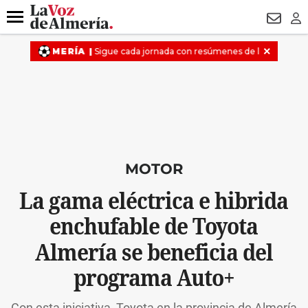
DESTACADO
VOTO FEMENINO
ORGULLO VERA
TRIBUNA
Menú
NEWSL
LO
MOTOR
La gama eléctrica e hibrida
enchufable de Toyota
Almería se beneficia del
programa Auto+
Con esta iniciativa, Toyota en la provincia de Almería