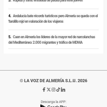
Rápida y sana: ensalada de patata para este jueves
Andalucía bate récords turísticos pero Almería se queda con el
'farolillo rojo' en valoración de los viajeros
Caen en Almería los líderes de la mayor red de narcolanchas
del Mediterráneo: 2.000 migrantes y tráfico de MDMA
© LA VOZ DE ALMERÍA S.L.U. 2026
Ir
Ir
Ir
Ir
Ir
a
a
a
a
a
Facebook
X
Instagram
TikTok
Linkedin
Descarga la APP:
de
de
de
de
de