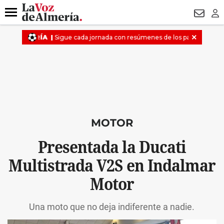
DESTACADO
VOTO FEMENINO
ORGULLO VERA
TRIBUNA
Menú
NEWSL
LO
MOTOR
Presentada la Ducati
Multistrada V2S en Indalmar
Motor
Una moto que no deja indiferente a nadie.