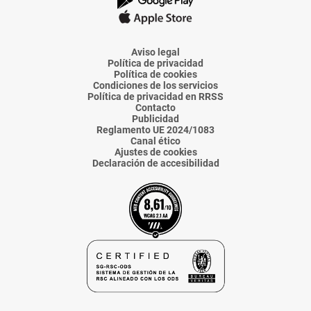
La
La
La
La
La
Voz
Voz
Voz
Voz
Voz
de
de
de
de
de
Almería
Almería
Almería
Almería
Almería
Aviso legal
Política de privacidad
Política de cookies
Condiciones de los servicios
Política de privacidad en RRSS
Contacto
Publicidad
Reglamento UE 2024/1083
Canal ético
Ajustes de cookies
Declaración de accesibilidad