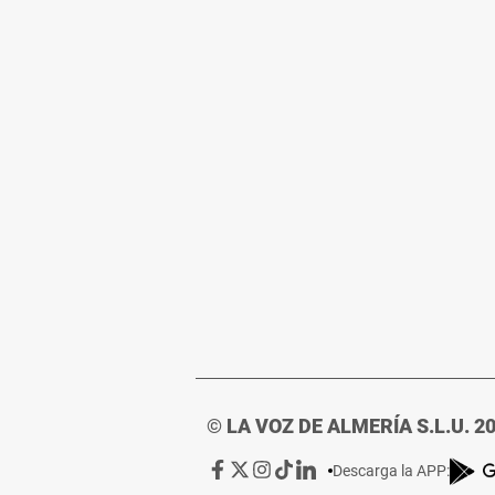
© LA VOZ DE ALMERÍA S.L.U. 2
Ir
Ir
Ir
Ir
Ir
Descarga la APP:
a
a
a
a
a