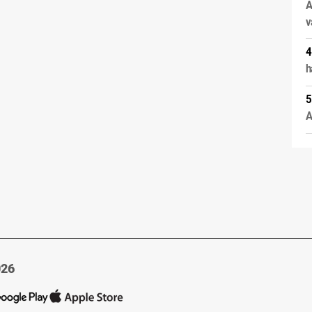
A
v
h
A
026