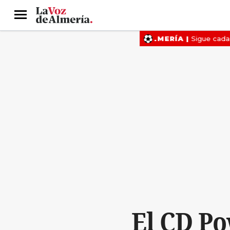
Menú
El CD Po