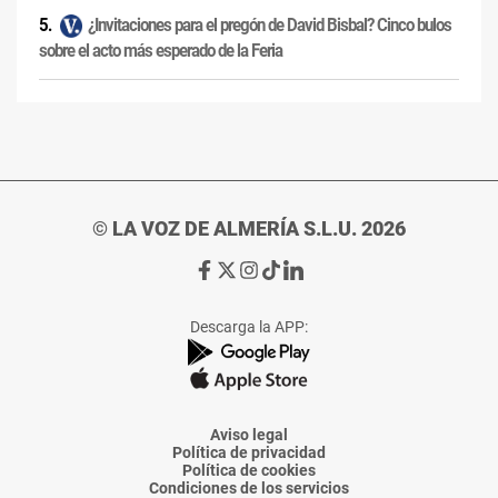
¿Invitaciones para el pregón de David Bisbal? Cinco bulos
sobre el acto más esperado de la Feria
© LA VOZ DE ALMERÍA S.L.U. 2026
Ir
Ir
Ir
Ir
Ir
a
a
a
a
a
Facebook
X
Instagram
TikTok
Linkedin
Descarga la APP:
de
de
de
de
de
La
La
La
La
La
Voz
Voz
Voz
Voz
Voz
de
de
de
de
de
Almería
Almería
Almería
Almería
Almería
Aviso legal
Política de privacidad
Política de cookies
Condiciones de los servicios