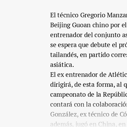
El técnico Gregorio Manza
Beijing Guoan chino por e
entrenador del conjunto a
se espera que debute el p
tailandés, en partido cor
asiática.
El ex entrenador de Atléti
dirigirá, de esta forma, al 
campeonato de la Repúblic
contará con la colaboraci
González, ex técnico de Có
además, jugó en China, en e