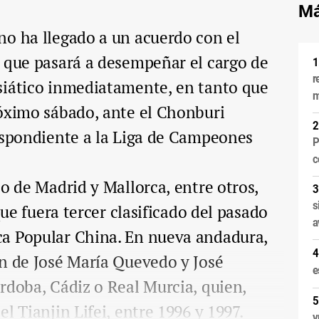
Má
no ha llegado a un acuerdo con el
l que pasará a desempeñar el cargo de
r
siático inmediatamente, en tanto que
m
róximo sábado, ante el Chonburi
respondiente a la Liga de Campeones
P
c
co de Madrid y Mallorca, entre otros,
s
que fuera tercer clasificado del pasado
a
a Popular China. En nueva andadura,
ón de José María Quevedo y José
e
rdoba, Cádiz o Real Murcia, quien,
l Tianjin Lifei, entre 1996 y 1997.
v