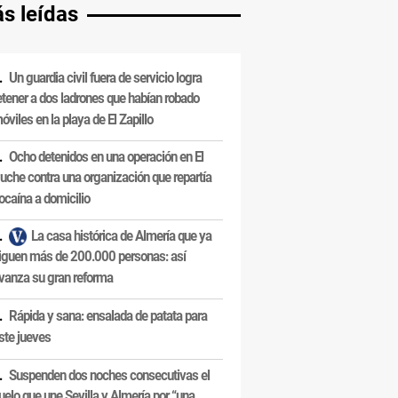
s leídas
Un guardia civil fuera de servicio logra
etener a dos ladrones que habían robado
óviles en la playa de El Zapillo
Ocho detenidos en una operación en El
uche contra una organización que repartía
ocaína a domicilio
La casa histórica de Almería que ya
iguen más de 200.000 personas: así
vanza su gran reforma
Rápida y sana: ensalada de patata para
ste jueves
Suspenden dos noches consecutivas el
uelo que une Sevilla y Almería por “una