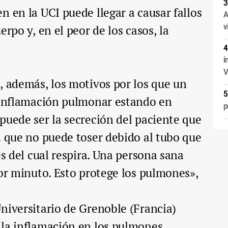
n en la UCI puede llegar a causar fallos
A
v
erpo y, en el peor de los casos, la
i
V
, además, los motivos por los que un
a inflamación pulmonar estando en
p
puede ser la secreción del paciente que
a que no puede toser debido al tubo que
és del cual respira. Una persona sana
por minuto. Esto protege los pulmones»,
niversitario de Grenoble (Francia)
 la inflamación en los pulmones