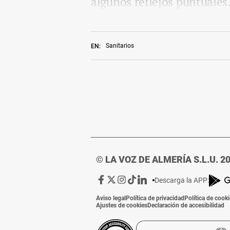
algunos reflejos puntuales
Sanitarios
EN:
© LA VOZ DE ALMERÍA S.L.U. 2
Ir
Ir
Ir
Ir
Ir
Descarga la APP:
a
a
a
a
a
Aviso legal
Política de privacidad
Política de cook
Facebook
X
Instagram
TikTok
Linkedin
Ajustes de cookies
Declaración de accesibilidad
de
de
de
de
de
La
La
La
La
La