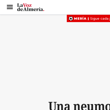
Menú
Una neumon