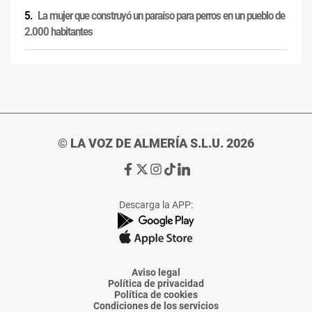
La mujer que construyó un paraíso para perros en un pueblo de
2.000 habitantes
© LA VOZ DE ALMERÍA S.L.U. 2026
Ir
Ir
Ir
Ir
Ir
a
a
a
a
a
Facebook
X
Instagram
TikTok
Linkedin
Descarga la APP:
de
de
de
de
de
La
La
La
La
La
Voz
Voz
Voz
Voz
Voz
de
de
de
de
de
Almería
Almería
Almería
Almería
Almería
Aviso legal
Política de privacidad
Política de cookies
Condiciones de los servicios