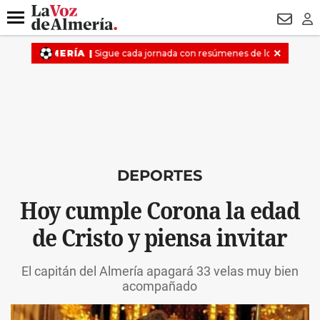
DESTACADO
VOTO FEMENINO
ORGULLO VERA
TRIBUNA
Menú
NEWSL
LO
DEPORTES
Hoy cumple Corona la edad
de Cristo y piensa invitar
El capitán del Almería apagará 33 velas muy bien
acompañado