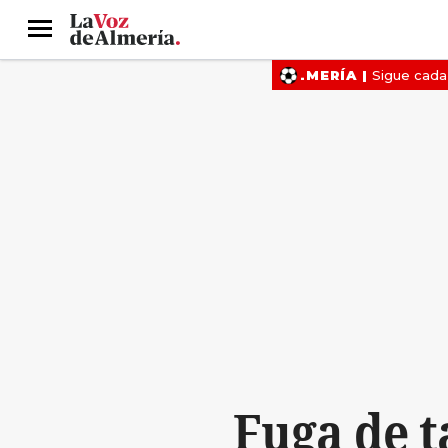
Menú
Fuga de t