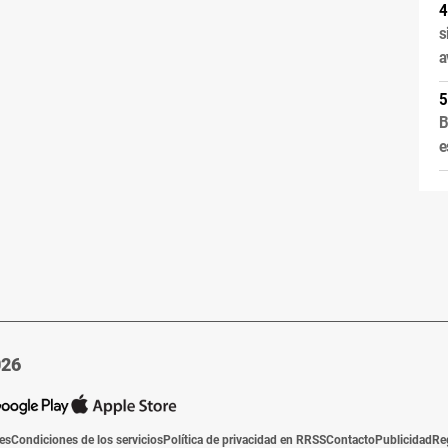
s
a
B
e
026
ies
Condiciones de los servicios
Política de privacidad en RRSS
Contacto
Publicidad
Re