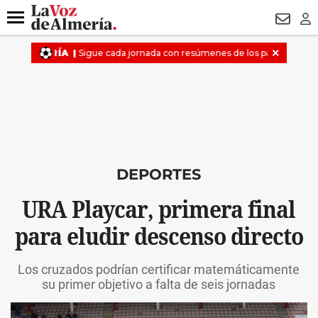
DESTACADO
ROBOS
PREGÓN BISBAL
CONDENADOS
Menú
NEWSL
LO
DEPORTES
URA Playcar, primera final
para eludir descenso directo
Los cruzados podrían certificar matemáticamente
su primer objetivo a falta de seis jornadas