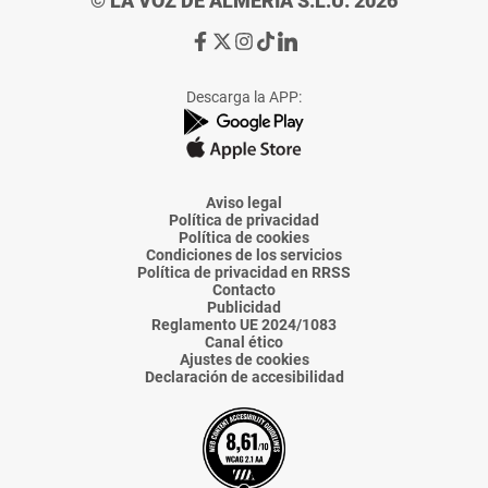
© LA VOZ DE ALMERÍA S.L.U. 2026
Ir
Ir
Ir
Ir
Ir
a
a
a
a
a
Facebook
X
Instagram
TikTok
Linkedin
Descarga la APP:
de
de
de
de
de
La
La
La
La
La
Voz
Voz
Voz
Voz
Voz
de
de
de
de
de
Almería
Almería
Almería
Almería
Almería
Aviso legal
Política de privacidad
Política de cookies
Condiciones de los servicios
Política de privacidad en RRSS
Contacto
Publicidad
Reglamento UE 2024/1083
Canal ético
Ajustes de cookies
Declaración de accesibilidad