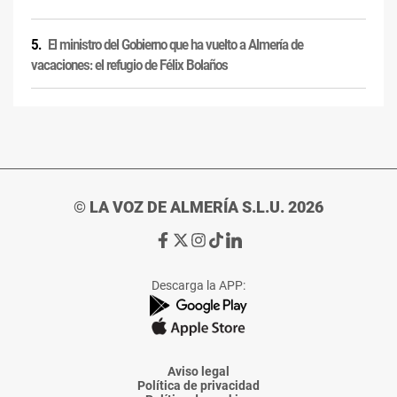
El ministro del Gobierno que ha vuelto a Almería de
vacaciones: el refugio de Félix Bolaños
© LA VOZ DE ALMERÍA S.L.U. 2026
Ir
Ir
Ir
Ir
Ir
a
a
a
a
a
Facebook
X
Instagram
TikTok
Linkedin
Descarga la APP:
de
de
de
de
de
La
La
La
La
La
Voz
Voz
Voz
Voz
Voz
de
de
de
de
de
Almería
Almería
Almería
Almería
Almería
Aviso legal
Política de privacidad