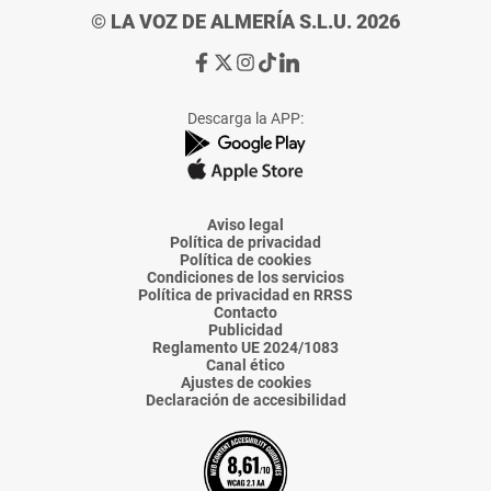
© LA VOZ DE ALMERÍA S.L.U. 2026
Ir
Ir
Ir
Ir
Ir
a
a
a
a
a
Facebook
X
Instagram
TikTok
Linkedin
Descarga la APP:
de
de
de
de
de
La
La
La
La
La
Voz
Voz
Voz
Voz
Voz
de
de
de
de
de
Almería
Almería
Almería
Almería
Almería
Aviso legal
Política de privacidad
Política de cookies
Condiciones de los servicios
Política de privacidad en RRSS
Contacto
Publicidad
Reglamento UE 2024/1083
Canal ético
Ajustes de cookies
Declaración de accesibilidad