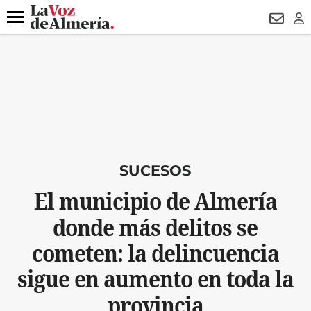
DESTACADO
VOTO FEMENINO
ORGULLO VERA
TRIBUNA
Menú
NEWSL
LO
SUCESOS
El municipio de Almería
donde más delitos se
cometen: la delincuencia
sigue en aumento en toda la
provincia