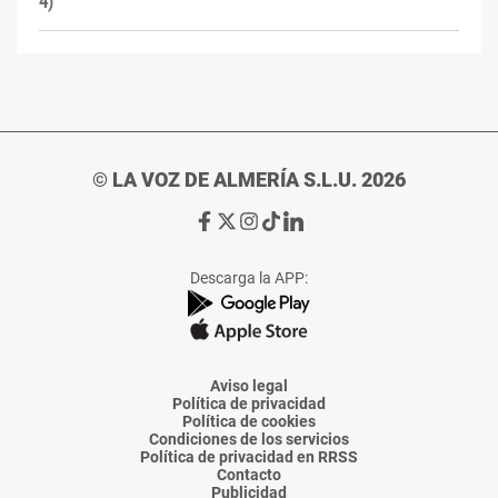
4)
© LA VOZ DE ALMERÍA S.L.U. 2026
Ir
Ir
Ir
Ir
Ir
a
a
a
a
a
Facebook
X
Instagram
TikTok
Linkedin
Descarga la APP:
de
de
de
de
de
La
La
La
La
La
Voz
Voz
Voz
Voz
Voz
de
de
de
de
de
Almería
Almería
Almería
Almería
Almería
Aviso legal
Política de privacidad
Política de cookies
Condiciones de los servicios
Política de privacidad en RRSS
Contacto
Publicidad