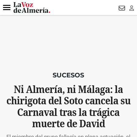
DESTACADO
VOTO FEMENINO
ORGULLO VERA
TRIBUNA
Menú
NEWSL
LO
SUCESOS
Ni Almería, ni Málaga: la
chirigota del Soto cancela su
Carnaval tras la trágica
muerte de David
El miembro del grupo fallecía en plena actuación, el