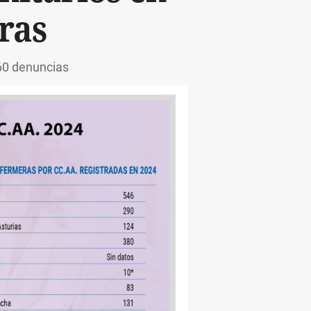
ras
60 denuncias