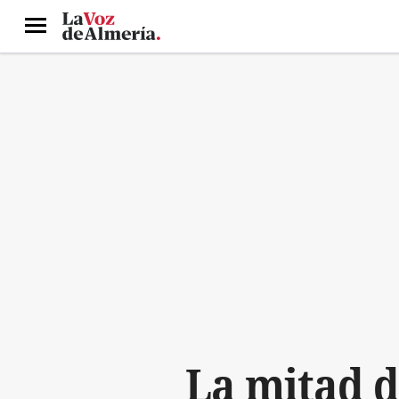
Menú
La mitad d