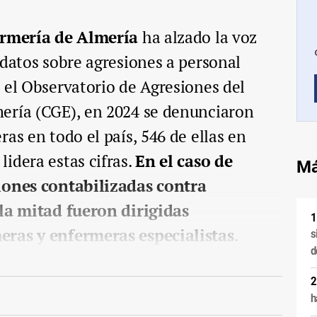
ermería de Almería
ha alzado la voz
 datos sobre agresiones a personal
 el Observatorio de Agresiones del
ería (CGE), en 2024 se denunciaron
as en todo el país, 546 de ellas en
idera estas cifras.
En el caso de
Má
iones contabilizadas contra
 la mitad fueron dirigidas
eras y enfermeras especialistas
.
s
d
h