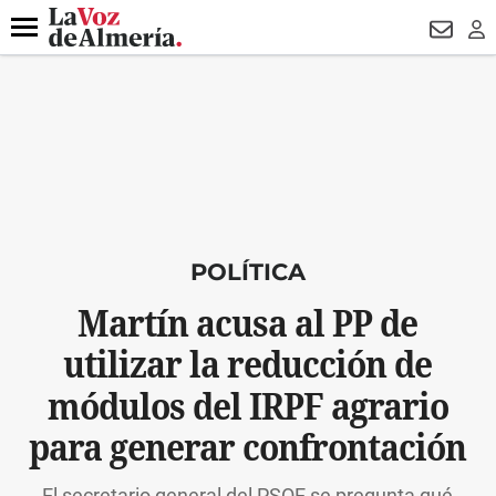
DESTACADO
VOTO FEMENINO
ORGULLO VERA
TRIBUNA
Menú
NEWSL
LO
POLÍTICA
Martín acusa al PP de
utilizar la reducción de
módulos del IRPF agrario
para generar confrontación
El secretario general del PSOE se pregunta qué