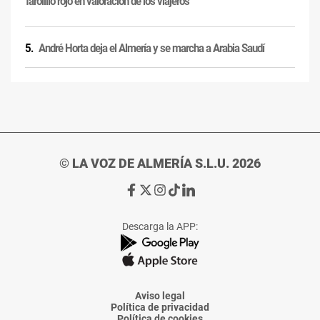
'farolillo rojo' en valoración de los viajeros
André Horta deja el Almería y se marcha a Arabia Saudí
© LA VOZ DE ALMERÍA S.L.U. 2026
Ir
Ir
Ir
Ir
Ir
a
a
a
a
a
Facebook
X
Instagram
TikTok
Linkedin
Descarga la APP:
de
de
de
de
de
La
La
La
La
La
Voz
Voz
Voz
Voz
Voz
de
de
de
de
de
Almería
Almería
Almería
Almería
Almería
Aviso legal
Política de privacidad
Política de cookies