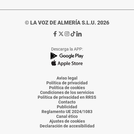
© LA VOZ DE ALMERÍA S.L.U. 2026
Ir
Ir
Ir
Ir
Ir
a
a
a
a
a
Facebook
X
Instagram
TikTok
Linkedin
Descarga la APP:
de
de
de
de
de
La
La
La
La
La
Voz
Voz
Voz
Voz
Voz
de
de
de
de
de
Almería
Almería
Almería
Almería
Almería
Aviso legal
Política de privacidad
Política de cookies
Condiciones de los servicios
Política de privacidad en RRSS
Contacto
Publicidad
Reglamento UE 2024/1083
Canal ético
Ajustes de cookies
Declaración de accesibilidad