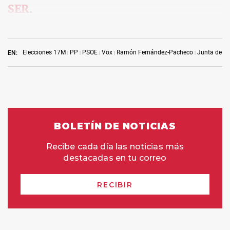
SER
.
Elecciones 17M
PP
PSOE
Vox
Ramón Fernández-Pacheco
Junta de A
EN: