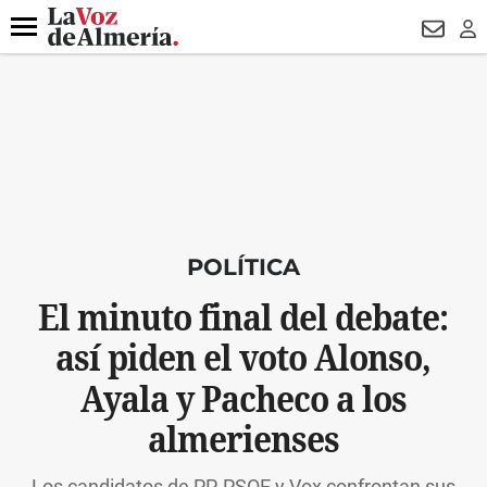
DESTACADO
VOTO FEMENINO
ORGULLO VERA
TRIBUNA
Menú
NEWSL
LO
POLÍTICA
El minuto final del debate:
así piden el voto Alonso,
Ayala y Pacheco a los
almerienses
Los candidatos de PP, PSOE y Vox confrontan sus