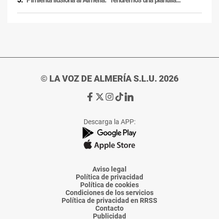
Pimienta ilusiona al Almería: "Tendremos una plantilla..."
© LA VOZ DE ALMERÍA S.L.U. 2026
Ir
Ir
Ir
Ir
Ir
a
a
a
a
a
Facebook
X
Instagram
TikTok
Linkedin
Descarga la APP:
de
de
de
de
de
La
La
La
La
La
Voz
Voz
Voz
Voz
Voz
de
de
de
de
de
Almería
Almería
Almería
Almería
Almería
Aviso legal
Política de privacidad
Política de cookies
Condiciones de los servicios
Política de privacidad en RRSS
Contacto
Publicidad