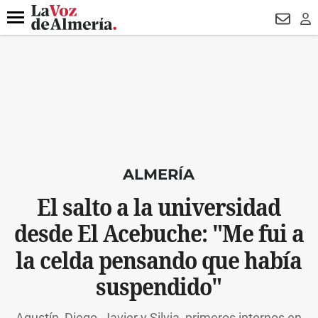
DESTACADO
VOTO FEMENINO
ORGULLO VERA
TRIBUNA
Menú
NEWSL
LO
ALMERÍA
El salto a la universidad
desde El Acebuche: "Me fui a
la celda pensando que había
suspendido"
Agustín, Diego, Javier y Silvia, primeros internos en