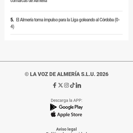
comarcas de Almería
El Almería toma impulso para la Liga goleando al Córdoba (0-
4)
© LA VOZ DE ALMERÍA S.L.U. 2026
Ir
Ir
Ir
Ir
Ir
a
a
a
a
a
Facebook
X
Instagram
TikTok
Linkedin
Descarga la APP:
de
de
de
de
de
La
La
La
La
La
Voz
Voz
Voz
Voz
Voz
de
de
de
de
de
Almería
Almería
Almería
Almería
Almería
Aviso legal