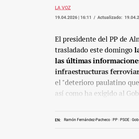
LA VOZ
19.04.2026 | 16:11
Actualizado:
19.04.2
El presidente del PP de A
trasladado este domingo
l
las últimas informaciones
infraestructuras ferroviar
el "deterioro paulatino qu
así como ha exigido al Go
Ramón Fernández-Pacheco
PP
PSOE
Gob
EN: