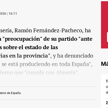
026 | 16:11
lmería, Ramón Fernández-Pacheco, ha
a "preocupación" de su partido "ante
 sobre el estado de las
ias en la provincia"
, y ha denunciado
e se está produciendo en toda España",
Má
bierno que "cumpla con Almería".
s
d
ierno de España