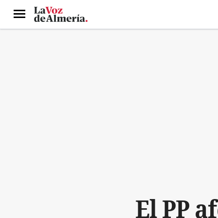
Menú
El PP a