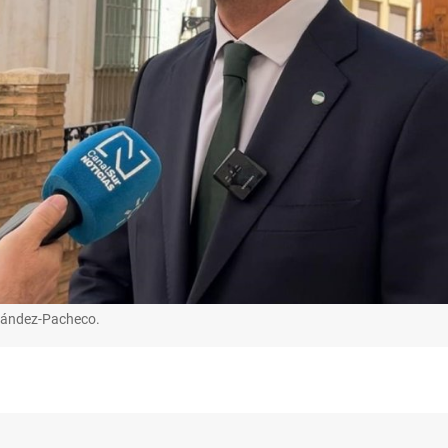
rnández-Pacheco.