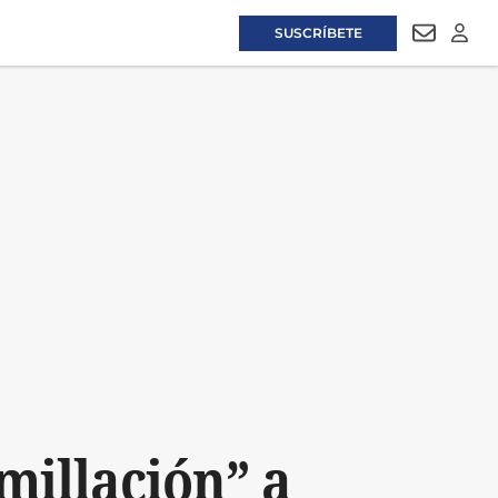
SUSCRÍBETE
NEWSLET
LOGI
millación” a