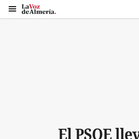
Menú
El PSOE lle