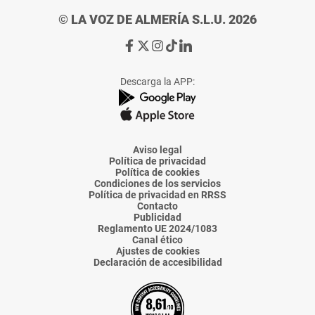
© LA VOZ DE ALMERÍA S.L.U. 2026
Ir
Ir
Ir
Ir
Ir
a
a
a
a
a
Facebook
X
Instagram
TikTok
Linkedin
Descarga la APP:
de
de
de
de
de
La
La
La
La
La
Voz
Voz
Voz
Voz
Voz
de
de
de
de
de
Almería
Almería
Almería
Almería
Almería
Aviso legal
Política de privacidad
Política de cookies
Condiciones de los servicios
Política de privacidad en RRSS
Contacto
Publicidad
Reglamento UE 2024/1083
Canal ético
Ajustes de cookies
Declaración de accesibilidad