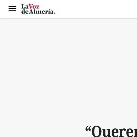
Menú
“Querem