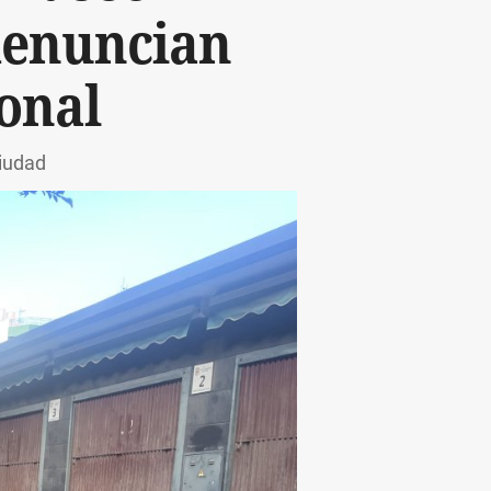
denuncian
ional
ciudad