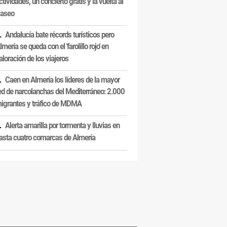
ctividades, un concierto gratis y la vuelta al
aseo
Andalucía bate récords turísticos pero
lmería se queda con el 'farolillo rojo' en
aloración de los viajeros
Caen en Almería los líderes de la mayor
ed de narcolanchas del Mediterráneo: 2.000
igrantes y tráfico de MDMA
Alerta amarilla por tormenta y lluvias en
asta cuatro comarcas de Almería