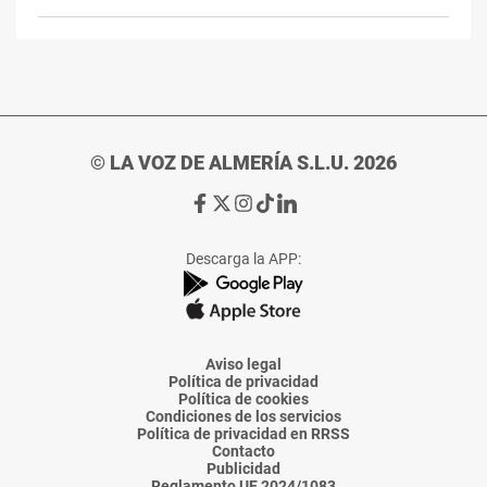
© LA VOZ DE ALMERÍA S.L.U. 2026
Ir
Ir
Ir
Ir
Ir
a
a
a
a
a
Facebook
X
Instagram
TikTok
Linkedin
Descarga la APP:
de
de
de
de
de
La
La
La
La
La
Voz
Voz
Voz
Voz
Voz
de
de
de
de
de
Almería
Almería
Almería
Almería
Almería
Aviso legal
Política de privacidad
Política de cookies
Condiciones de los servicios
Política de privacidad en RRSS
Contacto
Publicidad
Reglamento UE 2024/1083