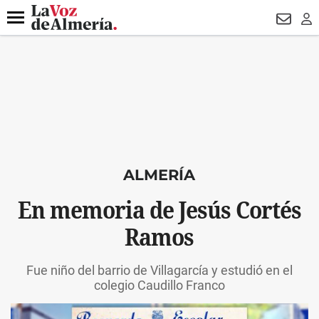
DESTACADO
VOTO FEMENINO
ORGULLO VERA
TRIBUNA
Menú
NEWSL
LO
ALMERÍA
En memoria de Jesús Cortés
Ramos
Fue niño del barrio de Villagarcía y estudió en el
colegio Caudillo Franco