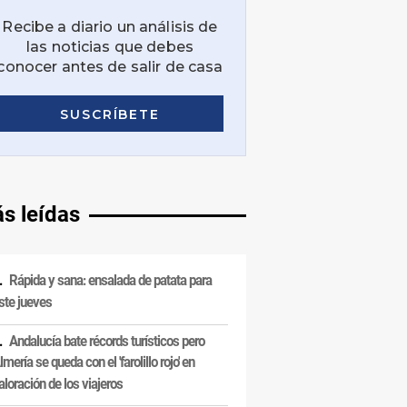
s leídas
Rápida y sana: ensalada de patata para
ste jueves
Andalucía bate récords turísticos pero
lmería se queda con el 'farolillo rojo' en
aloración de los viajeros