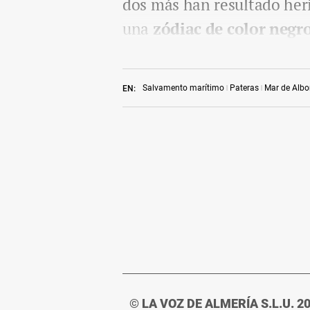
dos más han resultado her
una
zódiac de color negr
Salvamento marítimo
Pateras
Mar de Albo
EN:
© LA VOZ DE ALMERÍA S.L.U. 2