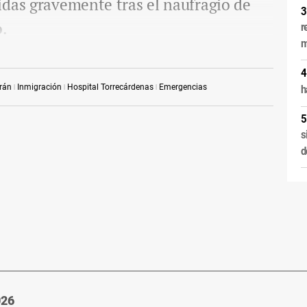
idas gravemente tras el naufragio de
o
.
r
m
rán
Inmigración
Hospital Torrecárdenas
Emergencias
h
s
d
026