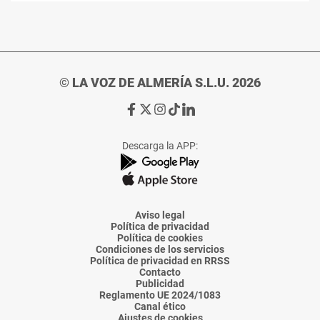
© LA VOZ DE ALMERÍA S.L.U. 2026
Ir
Ir
Ir
Ir
Ir
a
a
a
a
a
Facebook
X
Instagram
TikTok
Linkedin
Descarga la APP:
de
de
de
de
de
La
La
La
La
La
Voz
Voz
Voz
Voz
Voz
de
de
de
de
de
Almería
Almería
Almería
Almería
Almería
Aviso legal
Política de privacidad
Política de cookies
Condiciones de los servicios
Política de privacidad en RRSS
Contacto
Publicidad
Reglamento UE 2024/1083
Canal ético
Ajustes de cookies