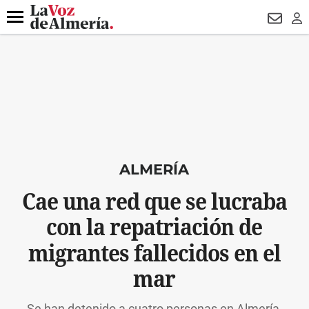
DESTACADO
VOTO FEMENINO
ORGULLO VERA
TRIBUNA
Menú
NEWSL
LO
ALMERÍA
Cae una red que se lucraba
con la repatriación de
migrantes fallecidos en el
mar
Se han detenido a cuatro personas en Almería,