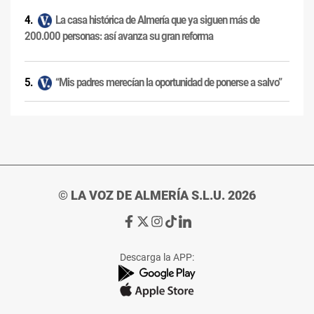
La casa histórica de Almería que ya siguen más de
200.000 personas: así avanza su gran reforma
“Mis padres merecían la oportunidad de ponerse a salvo”
© LA VOZ DE ALMERÍA S.L.U. 2026
Ir
Ir
Ir
Ir
Ir
a
a
a
a
a
Facebook
X
Instagram
TikTok
Linkedin
Descarga la APP:
de
de
de
de
de
La
La
La
La
La
Voz
Voz
Voz
Voz
Voz
de
de
de
de
de