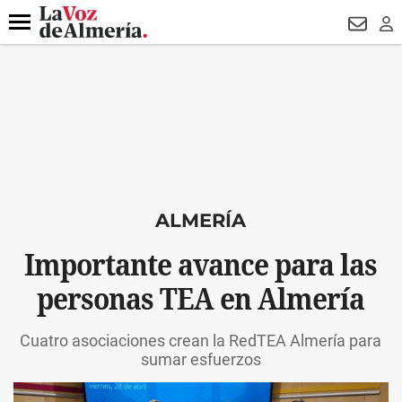
DESTACADO
MACROOPERACIÓN
FERIA
TURISMO
JUI
Menú
NEWSL
LO
ALMERÍA
Importante avance para las
personas TEA en Almería
Cuatro asociaciones crean la RedTEA Almería para
sumar esfuerzos