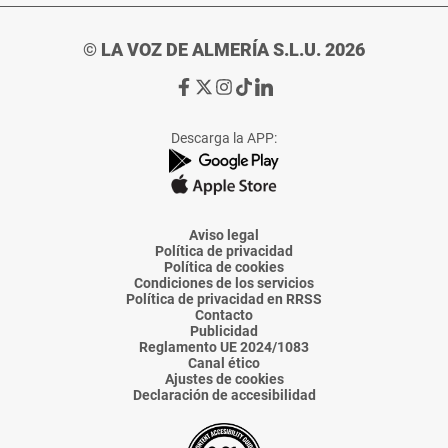
© LA VOZ DE ALMERÍA S.L.U. 2026
Ir
Ir
Ir
Ir
Ir
a
a
a
a
a
Facebook
X
Instagram
TikTok
Linkedin
Descarga la APP:
de
de
de
de
de
La
La
La
La
La
Voz
Voz
Voz
Voz
Voz
de
de
de
de
de
Almería
Almería
Almería
Almería
Almería
Aviso legal
Política de privacidad
Política de cookies
Condiciones de los servicios
Política de privacidad en RRSS
Contacto
Publicidad
Reglamento UE 2024/1083
Canal ético
Ajustes de cookies
Declaración de accesibilidad