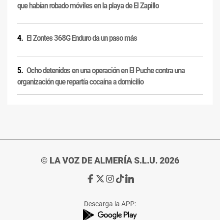
que habían robado móviles en la playa de El Zapillo
El Zontes 368G Enduro da un paso más
Ocho detenidos en una operación en El Puche contra una
organización que repartía cocaína a domicilio
© LA VOZ DE ALMERÍA S.L.U. 2026
Ir
Ir
Ir
Ir
Ir
a
a
a
a
a
Facebook
X
Instagram
TikTok
Linkedin
Descarga la APP:
de
de
de
de
de
La
La
La
La
La