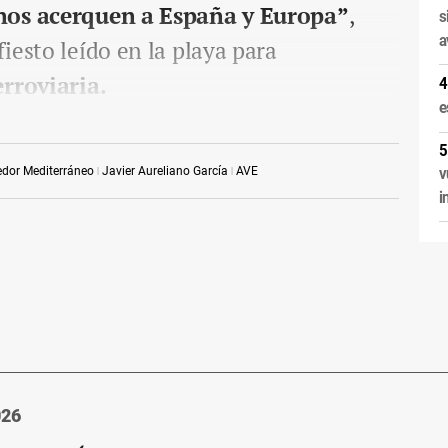
nos acerquen a España y Europa”
,
s
a
iesto leído en la playa para
erroviaria.
e
edor Mediterráneo
Javier Aureliano García
AVE
v
i
026