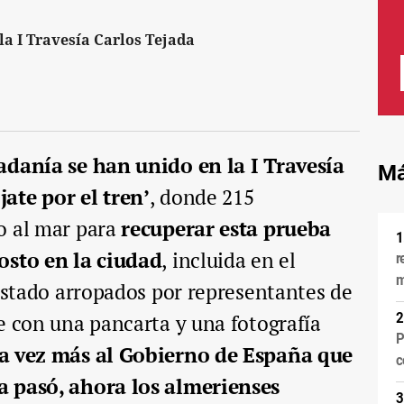
la I Travesía Carlos Tejada
adanía se han unido en la I Travesía
Má
ate por el tren’
, donde 215
o al mar para
recuperar esta prueba
osto en la ciudad
, incluida en el
r
m
 estado arropados por representantes de
e con una pancarta y una fotografía
P
a vez más al Gobierno de España que
c
a pasó, ahora los almerienses