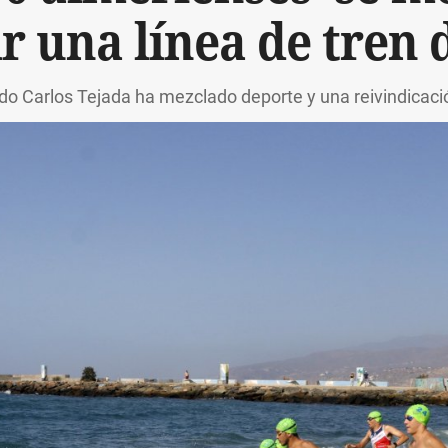
ir una línea de tren 
do Carlos Tejada ha mezclado deporte y una reivindicación