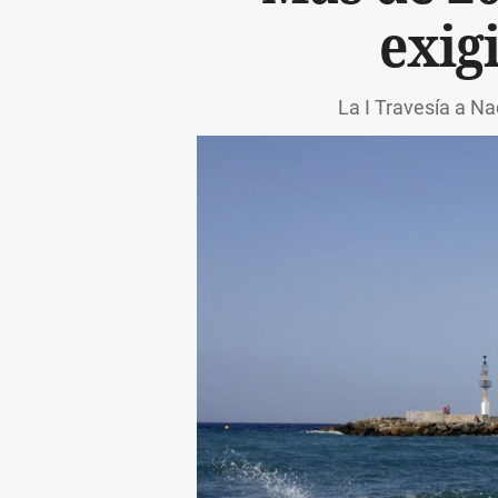
exig
La I Travesía a Na