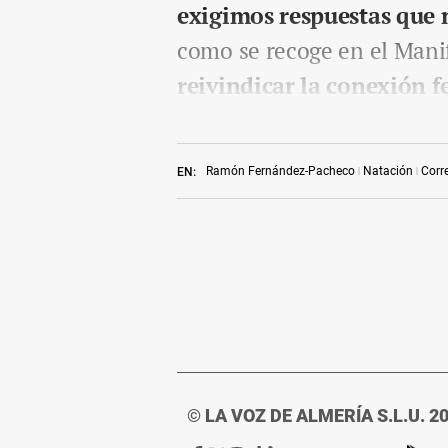
exigimos respuestas que 
como se recoge en el Manif
reivindicar la conexión f
Ramón Fernández-Pacheco
Natación
Corr
EN:
© LA VOZ DE ALMERÍA S.L.U. 2