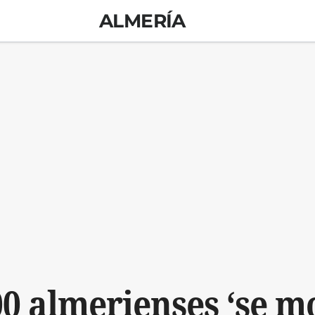
ALMERÍA
0 almerienses ‘se m