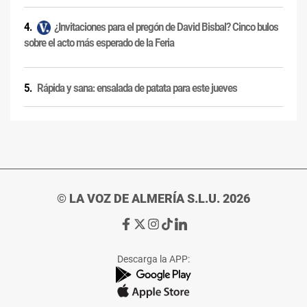
¿Invitaciones para el pregón de David Bisbal? Cinco bulos
sobre el acto más esperado de la Feria
Rápida y sana: ensalada de patata para este jueves
© LA VOZ DE ALMERÍA S.L.U. 2026
Ir
Ir
Ir
Ir
Ir
a
a
a
a
a
Facebook
X
Instagram
TikTok
Linkedin
Descarga la APP:
de
de
de
de
de
La
La
La
La
La
Voz
Voz
Voz
Voz
Voz
de
de
de
de
de