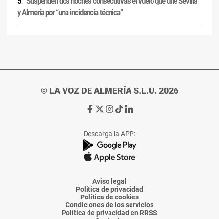
Suspenden dos noches consecutivas el vuelo que une Sevilla
y Almería por “una incidencia técnica”
© LA VOZ DE ALMERÍA S.L.U. 2026
Ir
Ir
Ir
Ir
Ir
a
a
a
a
a
Facebook
X
Instagram
TikTok
Linkedin
Descarga la APP:
de
de
de
de
de
La
La
La
La
La
Voz
Voz
Voz
Voz
Voz
de
de
de
de
de
Almería
Almería
Almería
Almería
Almería
Aviso legal
Política de privacidad
Política de cookies
Condiciones de los servicios
Política de privacidad en RRSS