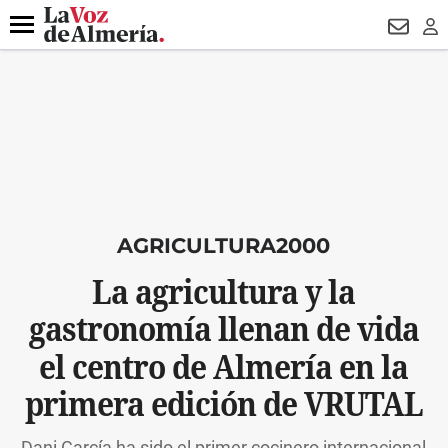
DESTACADO
HOSPITAL PONIENTE
ECLIPSE
DRON UDA
Menú
NEWSL
LO
AGRICULTURA2000
La agricultura y la
gastronomía llenan de vida
el centro de Almería en la
primera edición de VRUTAL
Dani García ha sido el primer cocinero internacional