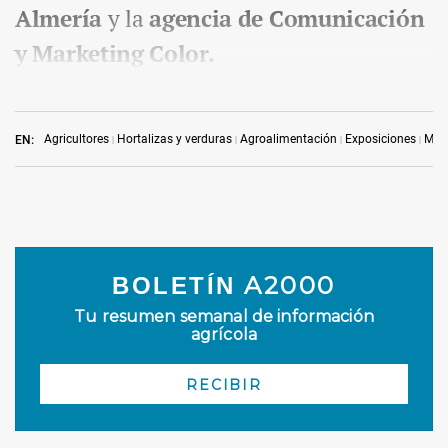
Almería
y la
agencia de Comunicación
y Marketing Color.
Agricultores
Hortalizas y verduras
Agroalimentación
Exposiciones
Merc
EN: