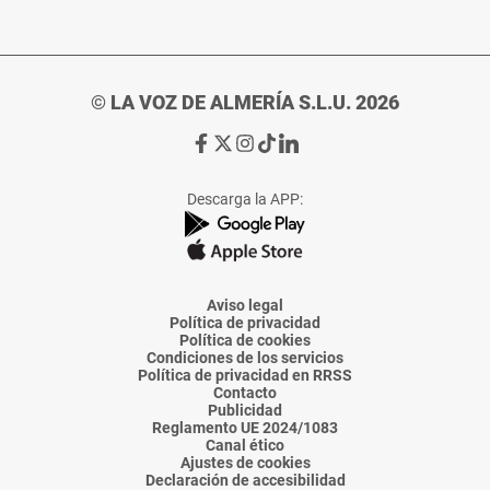
© LA VOZ DE ALMERÍA S.L.U. 2026
Ir
Ir
Ir
Ir
Ir
a
a
a
a
a
Facebook
X
Instagram
TikTok
Linkedin
Descarga la APP:
de
de
de
de
de
La
La
La
La
La
Voz
Voz
Voz
Voz
Voz
de
de
de
de
de
Almería
Almería
Almería
Almería
Almería
Aviso legal
Política de privacidad
Política de cookies
Condiciones de los servicios
Política de privacidad en RRSS
Contacto
Publicidad
Reglamento UE 2024/1083
Canal ético
Ajustes de cookies
Declaración de accesibilidad