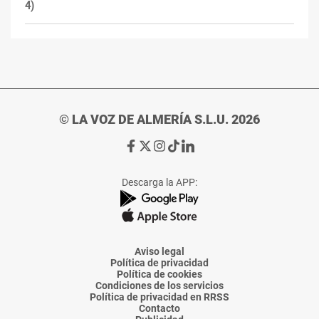
4)
© LA VOZ DE ALMERÍA S.L.U. 2026
Ir
Ir
Ir
Ir
Ir
a
a
a
a
a
Facebook
X
Instagram
TikTok
Linkedin
Descarga la APP:
de
de
de
de
de
La
La
La
La
La
Voz
Voz
Voz
Voz
Voz
de
de
de
de
de
Almería
Almería
Almería
Almería
Almería
Aviso legal
Política de privacidad
Política de cookies
Condiciones de los servicios
Política de privacidad en RRSS
Contacto