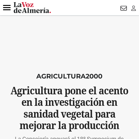
DESTACADO
VOTO FEMENINO
ORGULLO VERA
TRIBUNA
Menú
NEWSL
LO
AGRICULTURA2000
Agricultura pone el acento
en la investigación en
sanidad vegetal para
mejorar la producción
La Consejería apoyará el 18º Symposium de