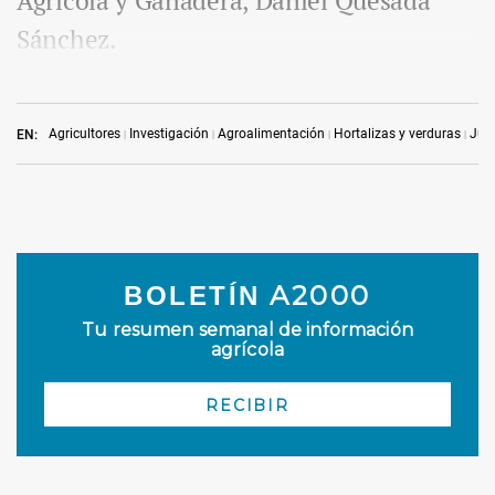
Agrícola y Ganadera, Daniel Quesada
Sánchez.
Agricultores
Investigación
Agroalimentación
Hortalizas y verduras
Jun
EN: