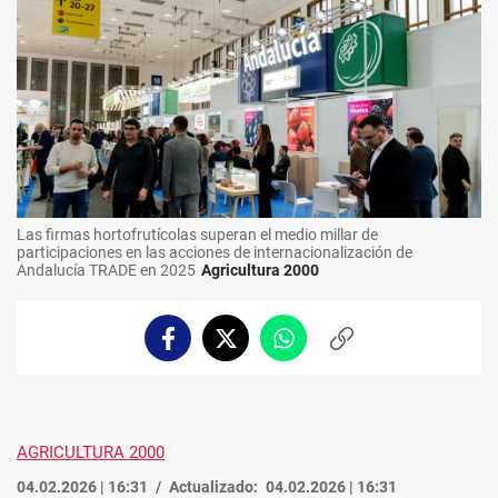
Las firmas hortofrutícolas superan el medio millar de
participaciones en las acciones de internacionalización de
Andalucía TRADE en 2025
Agricultura 2000
Facebook
Twitter
Whatsapp
Copiar
enlace
AGRICULTURA 2000
04.02.2026 | 16:31
Actualizado:
04.02.2026 | 16:31