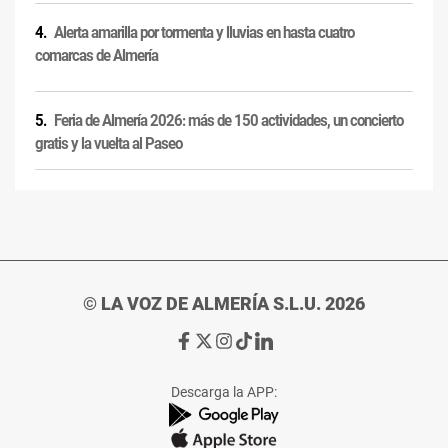
Alerta amarilla por tormenta y lluvias en hasta cuatro
comarcas de Almería
Feria de Almería 2026: más de 150 actividades, un concierto
gratis y la vuelta al Paseo
© LA VOZ DE ALMERÍA S.L.U. 2026
Ir
Ir
Ir
Ir
Ir
a
a
a
a
a
Facebook
X
Instagram
TikTok
Linkedin
Descarga la APP:
de
de
de
de
de
La
La
La
La
La
Voz
Voz
Voz
Voz
Voz