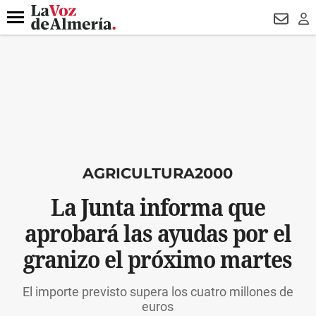
DESTACADO
VOTO FEMENINO
ORGULLO VERA
TRIBUNA
Menú
NEWSL
LO
AGRICULTURA2000
La Junta informa que
aprobará las ayudas por el
granizo el próximo martes
El importe previsto supera los cuatro millones de
euros