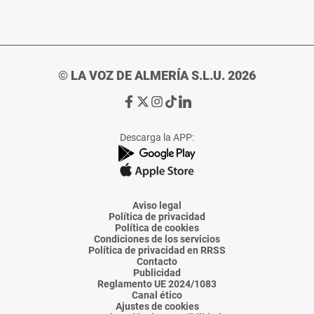
© LA VOZ DE ALMERÍA S.L.U. 2026
Ir
Ir
Ir
Ir
Ir
a
a
a
a
a
Facebook
X
Instagram
TikTok
Linkedin
Descarga la APP:
de
de
de
de
de
La
La
La
La
La
Voz
Voz
Voz
Voz
Voz
de
de
de
de
de
Almería
Almería
Almería
Almería
Almería
Aviso legal
Política de privacidad
Política de cookies
Condiciones de los servicios
Política de privacidad en RRSS
Contacto
Publicidad
Reglamento UE 2024/1083
Canal ético
Ajustes de cookies