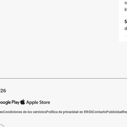
s
i
d
026
ies
Condiciones de los servicios
Política de privacidad en RRSS
Contacto
Publicidad
Re