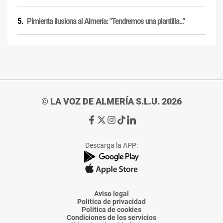
Pimienta ilusiona al Almería: "Tendremos una plantilla..."
© LA VOZ DE ALMERÍA S.L.U. 2026
Ir
Ir
Ir
Ir
Ir
a
a
a
a
a
Facebook
X
Instagram
TikTok
Linkedin
Descarga la APP:
de
de
de
de
de
La
La
La
La
La
Voz
Voz
Voz
Voz
Voz
de
de
de
de
de
Almería
Almería
Almería
Almería
Almería
Aviso legal
Política de privacidad
Política de cookies
Condiciones de los servicios