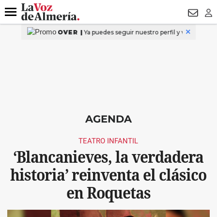
DESTACADO
VOTO FEMENINO
ORGULLO VERA
TRIBUNA
Menú
NEWSL
LO
AGENDA
TEATRO INFANTIL
‘Blancanieves, la verdadera
historia’ reinventa el clásico
en Roquetas