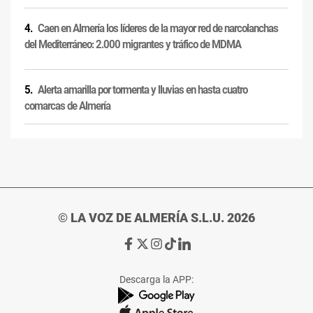
Caen en Almería los líderes de la mayor red de narcolanchas
del Mediterráneo: 2.000 migrantes y tráfico de MDMA
Alerta amarilla por tormenta y lluvias en hasta cuatro
comarcas de Almería
© LA VOZ DE ALMERÍA S.L.U. 2026
Ir
Ir
Ir
Ir
Ir
a
a
a
a
a
Facebook
X
Instagram
TikTok
Linkedin
Descarga la APP:
de
de
de
de
de
La
La
La
La
La