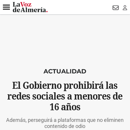
DESTACADO
HOSPITAL PONIENTE
ECLIPSE
DRON UDA
Menú
NEWSL
LO
ACTUALIDAD
El Gobierno prohibirá las
redes sociales a menores de
16 años
Además, perseguirá a plataformas que no eliminen
contenido de odio