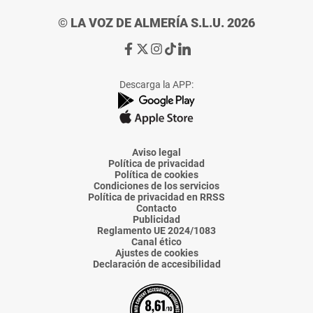
© LA VOZ DE ALMERÍA S.L.U. 2026
Ir
Ir
Ir
Ir
Ir
a
a
a
a
a
Facebook
X
Instagram
TikTok
Linkedin
Descarga la APP:
de
de
de
de
de
La
La
La
La
La
Voz
Voz
Voz
Voz
Voz
de
de
de
de
de
Almería
Almería
Almería
Almería
Almería
Aviso legal
Política de privacidad
Política de cookies
Condiciones de los servicios
Política de privacidad en RRSS
Contacto
Publicidad
Reglamento UE 2024/1083
Canal ético
Ajustes de cookies
Declaración de accesibilidad