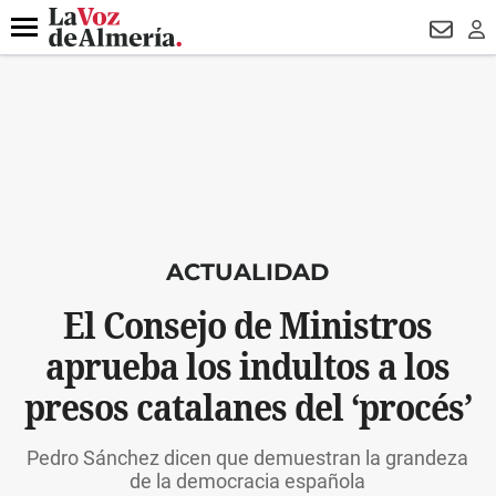
DESTACADO
FALLECIDO GENOVESES
ECLIPSE
MANUEL 
Menú
NEWSL
LO
ACTUALIDAD
El Consejo de Ministros
aprueba los indultos a los
presos catalanes del ‘procés’
Pedro Sánchez dicen que demuestran la grandeza
de la democracia española