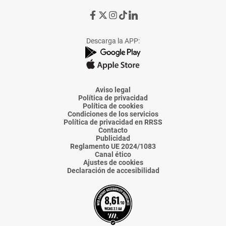
Ir
Ir
Ir
Ir
Ir
a
a
a
a
a
Facebook
X
Instagram
TikTok
Linkedin
Descarga la APP:
de
de
de
de
de
La
La
La
La
La
Voz
Voz
Voz
Voz
Voz
de
de
de
de
de
Almería
Almería
Almería
Almería
Almería
Aviso legal
Política de privacidad
Política de cookies
Condiciones de los servicios
Política de privacidad en RRSS
Contacto
Publicidad
Reglamento UE 2024/1083
Canal ético
Ajustes de cookies
Declaración de accesibilidad